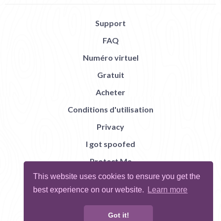
Support
FAQ
Numéro virtuel
Gratuit
Acheter
Conditions d'utilisation
Privacy
I got spoofed
Protect Me
This website uses cookies to ensure you get the
Abuse
best experience on our website.
Learn more
Report Bug
Got it!