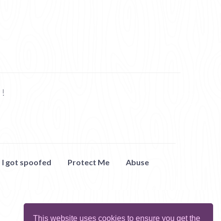
 !
I got spoofed
Protect Me
Abuse
This website uses cookies to ensure you get the