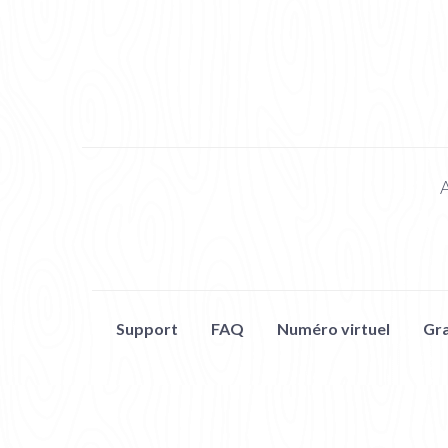
A
Support
FAQ
Numéro virtuel
Gra