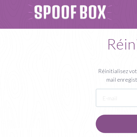
Réin
Réinitialisez vo
mail enregist